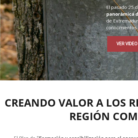
El pasado 25 d
panorámica d
de Extremadura,
conocimientos 
VER VIDEO
CREANDO VALOR A LOS R
REGIÓN COM
El Plan de “
Formación y sensibilización para el apro