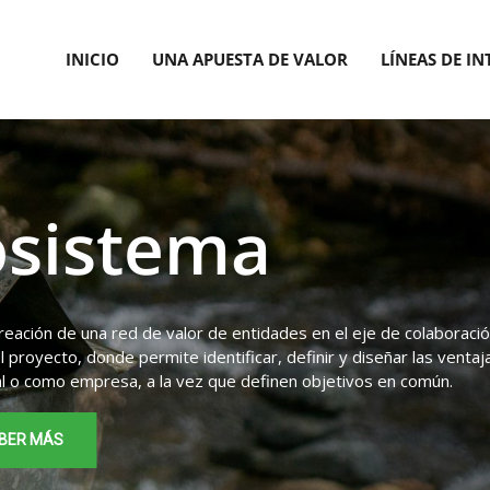
INICIO
UNA APUESTA DE VALOR
LÍNEAS DE I
osistema
creación de una red de valor de entidades en el eje de colaborac
l proyecto, donde permite identificar, definir y diseñar las ventaj
l o como empresa, a la vez que definen objetivos en común.
ABER MÁS